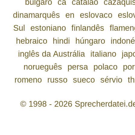
búlgaro
ca
catalão
cazaqui
dinamarquês
en
eslovaco
eslo
Sul
estoniano
finlandês
flamen
hebraico
hindi
húngaro
indoné
inglês da Austrália
italiano
jap
norueguês
persa
polaco
por
romeno
russo
sueco
sérvio
th
© 1998 - 2026 Sprecherdatei.d